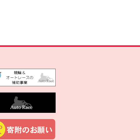
伸也の車椅子目線か
日撮影編
3月 13, 2023
/
ニュース