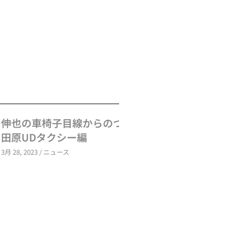
子目線からのつぶやき～小
シー編
ース