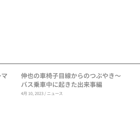
の車椅子目線からのつぶやき～
伸也の車椅
乗車中に起きた出来事編
田原UDタク
023
/
ニュース
3月 28, 2023
/
ニュ