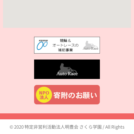
© 2020 特定非営利活動法人明豊会 さくら学園 / All Rights